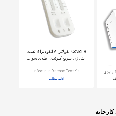
Covid19 آنفولانزا A آنفولانزا B تست
آنتی ژن سریع کلوئیدی طلای سواب
بینی آبله میمون
Infectious Disease Test Kit
ای کلوئیدی
ادامه مطلب
ارخانه