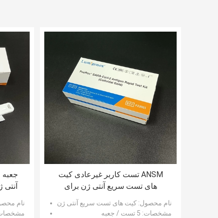
ANSM تست کاربر غیرعادی کیت
جعبه 
های تست سریع آنتی ژن برای
آنتی 
Covid19 را تایید کرد
نام محصول
: کیت های تست سریع آنتی ژن
نام محص
مشخصات
: 5 تست / جعبه
مشخصات