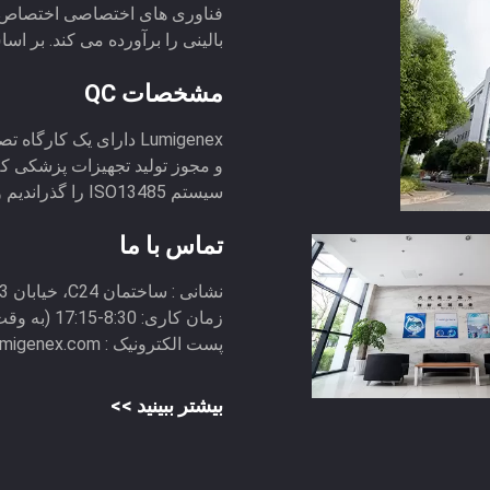
فناوری های اختصاصی اختصاص 
بالینی را برآورده می کند. بر اساس پلتفرم CT
مشخصات QC
سیستم ISO13485 را گذراندیم و برای بسیاری از مح...
تماس با ما
نشانی :
ساختمان C24، خیابان Xing Hu 218، SIP، Suzhou، P.R. China 215123
زمان کاری:
8:30-17:15 (به وقت پکن)
پست الکترونیک :
lumigenex.com
بیشتر ببینید >>