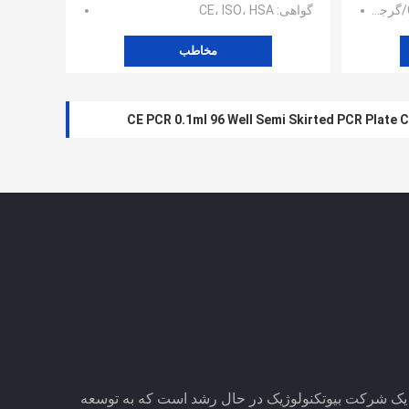
گواهی
: CE، ISO، HSA
مخاطب
Lumigenex (Suzhou) Co., L. یک شرکت بیوتکنولوژیک در حال رشد است که به توسعه