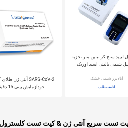
لیپید سنج کراتینین متر تجزیه
یل شیمی بالینی اسید اوریک
آنالایزر شیمی خشک
SARS-CoV-2 آنتی ژن طل
خودآزمایش بینی 15 دقیقه
ادامه مطلب
یت تست سریع آنتی ژن & کیت تست کلسترول ک