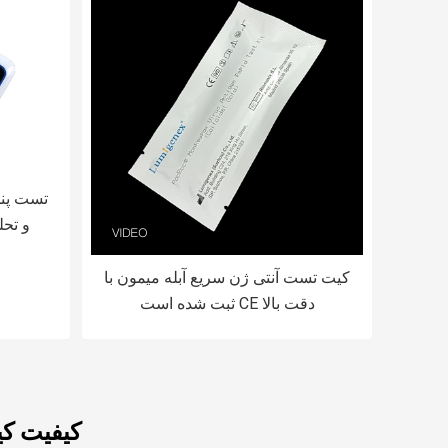
تست پنل 
و تحل
کیت تست آنتی ژن سریع آبله میمون با
دقت بالا CE ثبت شده است
کیفیت ک