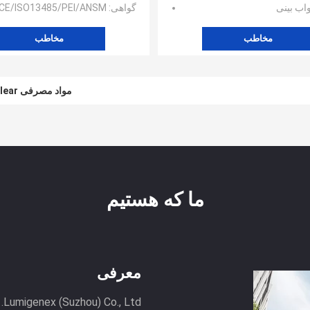
اب بینی
گواهی
: CE/ISO13485/PEI/ANSM/گرجستان/لیست مشترک اتحادیه اروپا
مخاطب
مخاطب
مواد مصرفی Full Skirt PCR 0.1ml UV Transparent 96 Well Plate یکبار مصرف
مواد مصرفی CE PCR 0.1ml 96 Well Semi Skirted PCR Plate Clear
ما که هستیم
معرفی
td