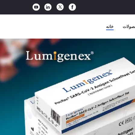
صولات
خانه