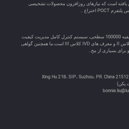
یافته است که نیازهای روزافزون محصولات تشخیصی
PO اختراع ...
Lumigenex دارای یک کارگاه تصفیه 100000 سطحی، سیستم کنترل کامل مدیریت کیفیت
و مجوز تولید تجهیزات پزشکی کلاس II و معرف های IVD کلاس III است.ما همچنین گواهی
bonnie.liu@