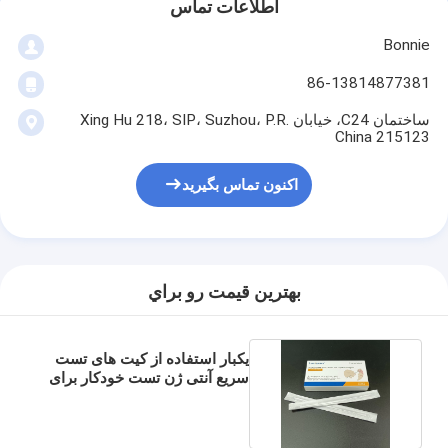
اطلاعات تماس
Bonnie
86-13814877381
ساختمان C24، خیابان Xing Hu 218، SIP، Suzhou، P.R.
China 215123
اکنون تماس بگیرید
بهترين قيمت رو براي
یکبار استفاده از کیت های تست
سریع آنتی ژن تست خودکار برای
SARS-CoV2