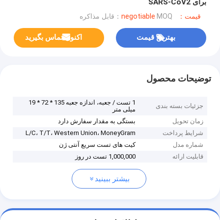
برای SARS-CoV2
قیمت：negotiable
MOQ：قابل مذاکره
بهترین قیمت
اکنون تماس بگیرید
توضیحات محصول
1 تست / جعبه، اندازه جعبه 135 * 72 * 19
جزئیات بسته بندی
میلی متر
زمان تحویل
بستگی به مقدار سفارش دارد
شرایط پرداخت
L/C، T/T، Western Union، MoneyGram
شماره مدل
کیت های تست سریع آنتی ژن
قابلیت ارائه
1,000,000 تست در روز
بیشتر ببینید