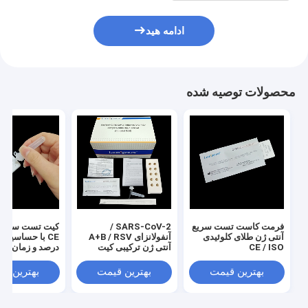
ادامه هید
محصولات توصیه شده
فرمت کاست تست سریع
SARS-CoV-2 /
کیت تست سریع آ
آنتی ژن طلای کلوئیدی
آنفولانزای A+B / RSV
CE / ISO
آنتی ژن ترکیبی کیت
تست سریع 3 قطره حجم
دقیقه
نمونه
بهترین قیمت
بهترین قیمت
بهترین ق