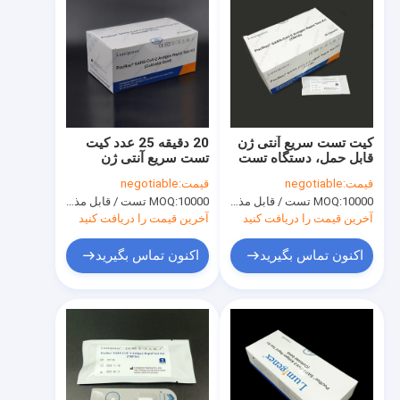
کیت تست سریع آنتی ژن
20 دقیقه 25 عدد کیت
قابل حمل، دستگاه تست
تست سریع آنتی ژن
سریع SARS-CoV-2 Ag
کلوئیدی طلایی دارای
قیمت:
negotiable
قیمت:
negotiable
تاییدیه ANSM
10000 تست / قابل مذاکره
MOQ:
10000 تست / قابل مذاکره
MOQ:
آخرین قیمت را دریافت کنید
آخرین قیمت را دریافت کنید
اکنون تماس بگیرید
اکنون تماس بگیرید
خانه
محصولات
دربارهی ما