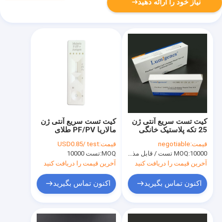
نیاز خود را ارائه دهید
کیت تست سریع آنتی ژن
کیت تست سریع آنتی ژن
25 تکه پلاستیک خانگی
مالاریا PF/PV طلای
93.33% حساسیت
کلوئیدی CE ثبت شده
قیمت:
negotiable
قیمت:
USD0.85/ test
است
10000 تست / قابل مذاکره
MOQ:
MOQ:
تست 10000
آخرین قیمت را دریافت کنید
آخرین قیمت را دریافت کنید
اکنون تماس بگیرید
اکنون تماس بگیرید