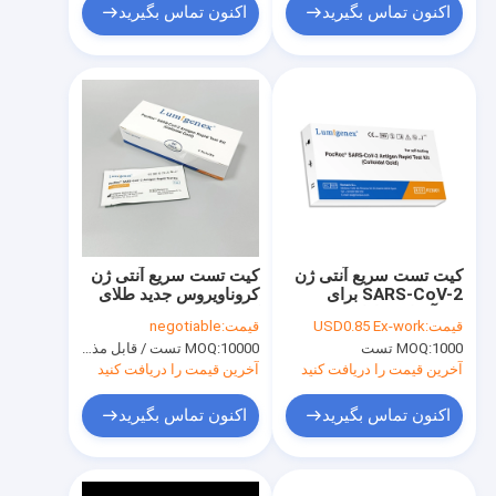
اکنون تماس بگیرید
اکنون تماس بگیرید
کیت تست سریع آنتی ژن
کیت تست سریع آنتی ژن
SARS-CoV-2 برای
کروناویروس جدید طلای
خودآزمایی دارای
کلوئیدی تایید CE
قیمت:
USD0.85 Ex-work
قیمت:
negotiable
گواهینامه CE
1000 تست
MOQ:
10000 تست / قابل مذاکره
MOQ:
آخرین قیمت را دریافت کنید
آخرین قیمت را دریافت کنید
اکنون تماس بگیرید
اکنون تماس بگیرید