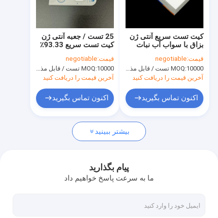
کارخانه تور
کنترل کیفیت
کیت تست سریع آنتی ژن
25 تست / جعبه آنتی ژن
بزاق با سواب آب نبات
کیت تست سریع 93.33٪
تماس با ما
چوبی
حساسیت
قیمت:
negotiable
قیمت:
negotiable
10000 تست / قابل مذاکره
MOQ:
10000 تست / قابل مذاکره
MOQ:
اخبار
آخرین قیمت را دریافت کنید
آخرین قیمت را دریافت کنید
همه موارد
اکنون تماس بگیرید
اکنون تماس بگیرید
بیشتر ببینید
کیت تست سریع آنتی ژن
کیت تست کلسترول
پیام بگذارید
ما به سرعت پاسخ خواهیم داد
کیت تست اسید اوریک
آنالایزر شیمی خشک