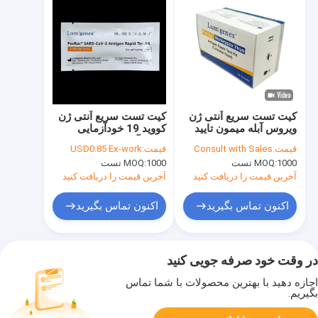
کیت تست سریع آنتی ژن
کیت تست سریع آنتی ژن
ویروس آبله میمون تایید
کووید 19 خودآزمایی
شده CE زمان تست با
کننده آلمان فهرست
قیمت:
Consult with Sales
قیمت:
USD0.85 Ex-work
دقت بالا 15 دقیقه
BfArM
1000 تست
MOQ:
1000 تست
MOQ:
آخرین قیمت را دریافت کنید
آخرین قیمت را دریافت کنید
اکنون تماس بگیرید
اکنون تماس بگیرید
در وقت خود صرفه جویی کنید
اجازه دهید با بهترین محصولات با شما تماس
بگیریم.