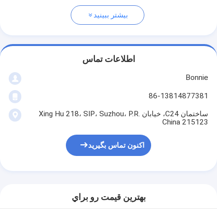
بیشتر ببینید
اطلاعات تماس
Bonnie
86-13814877381
ساختمان C24، خیابان Xing Hu 218، SIP، Suzhou، P.R.
China 215123
اکنون تماس بگیرید
بهترين قيمت رو براي