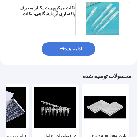
نکات میکروپیپت یکبار مصرف
پاکسازی آزمایشگاهی، نکات
پیپت 1250 لیتری
ادامه هید
محصولات توصیه شده
پلیت PCR 40ul 384
0.2 میلی لیتر 8 لوله
فیلم مهر و موم