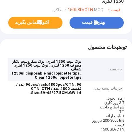
1250 لیتری
قیمت：150USD/CTN
MOQ：مذاکره
بهترین قیمت
اکنون تماس بگیرید
توضیحات محصول
نوک پیپت 1250 لیتری، نوک میکروپیپت یکبار
مصرف 1250 لیتری، نوک پیپت 1250 لیتری
برجسته
شفاف
,
,
1250ul disposable micropipette tips
Clear 1250ul pipette tips
96pcs/rack,4800pcs/CTN;
96 عدد /
جزئیات بسته بندی
قفسه، 4800 عدد / CTN;
CTN
Size:59*48*27.5CM,GW:14.
زمان تحویل
3-7 روز کاری
شرایط پرداخت
TT
قابلیت ارائه
200-300ctns در روز
قیمت
150USD/CTN