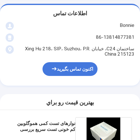
اطلاعات تماس
Bonnie
86-13814877381
ساختمان C24، خیابان Xing Hu 218، SIP، Suzhou، P.R.
China 215123
اکنون تماس بگیرید
بهترين قيمت رو براي
نوارهای تست کمی هموگلوبین
کم خونی تست سریع بررسی
سلامت کلی