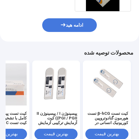
ادامه هید
محصولات توصیه شده
کیت تست β-hCG تست
پپسینوژن I / پپسینوژن II
کیت تست پپسین
هورمون گنادوتروپین
(PGI / PGII) کیت
کامل با تشخیص ت
کوریونیک انسانی در
آزمایش ترکیبی آزمایش
کیت تست
اوایل بارداری
خون کامل عفونت ریوی
(PGI/PGII)
بهترین قیمت
بهترین قیمت
بهترین ق