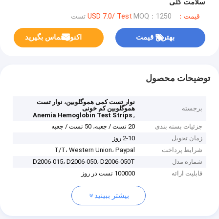
سلامت کلی
قیمت：USD 7.0/ Test
MOQ：1250 تست
بهترین قیمت
اکنون تماس بگیرید
توضیحات محصول
نوار تست کمی هموگلوبین، نوار تست
برجسته
هموگلوبین کم خونی
,
Anemia Hemoglobin Test Strips
جزئیات بسته بندی
20 تست / جعبه، 50 تست / جعبه
زمان تحویل
2-10 روز
شرایط پرداخت
T/T، Western Union، Paypal
شماره مدل
D2006-015، D2006-050، D2006-050T
قابلیت ارائه
100000 تست در روز
بیشتر ببینید