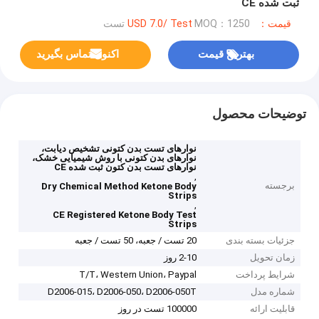
ثبت شده CE
قیمت：USD 7.0/ Test
MOQ：1250 تست
بهترین قیمت
اکنون تماس بگیرید
توضیحات محصول
نوارهای تست بدن کتونی تشخیص دیابت،
نوارهای بدن کتونی با روش شیمیایی خشک،
نوارهای تست بدن کتون ثبت شده CE
,
برجسته
Dry Chemical Method Ketone Body
Strips
,
CE Registered Ketone Body Test
Strips
جزئیات بسته بندی
20 تست / جعبه، 50 تست / جعبه
زمان تحویل
2-10 روز
شرایط پرداخت
T/T، Western Union، Paypal
شماره مدل
D2006-015، D2006-050، D2006-050T
قابلیت ارائه
100000 تست در روز