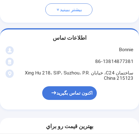
بیشتر ببینید
اطلاعات تماس
Bonnie
86-13814877381
ساختمان C24، خیابان Xing Hu 218، SIP، Suzhou، P.R.
China 215123
اکنون تماس بگیرید
بهترين قيمت رو براي