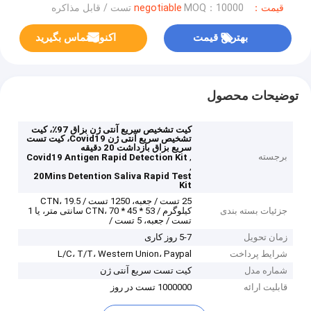
قیمت：negotiable
MOQ：10000 تست / قابل مذاکره
بهترین قیمت
اکنون تماس بگیرید
توضیحات محصول
کیت تشخیص سریع آنتی ژن بزاق 97٪، کیت
تشخیص سریع آنتی ژن Covid19، کیت تست
سریع بزاق بازداشت 20 دقیقه
برجسته
,
Covid19 Antigen Rapid Detection Kit
,
20Mins Detention Saliva Rapid Test
Kit
25 تست / جعبه، 1250 تست / CTN، 19.5
جزئیات بسته بندی
کیلوگرم / CTN، 70 * 45 * 53 سانتی متر، یا 1
تست / جعبه، 5 تست /
زمان تحویل
5-7 روز کاری
شرایط پرداخت
L/C، T/T، Western Union، Paypal
شماره مدل
کیت تست سریع آنتی ژن
قابلیت ارائه
1000000 تست در روز