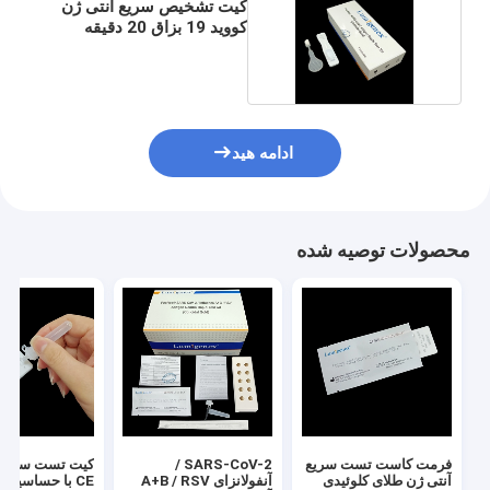
کیت تشخیص سریع آنتی ژن
کووید 19 بزاق 20 دقیقه
بازداشت
ادامه هید
محصولات توصیه شده
فرمت کاست تست سریع
SARS-CoV-2 /
کیت تست سریع آ
آنتی ژن طلای کلوئیدی
آنفولانزای A+B / RSV