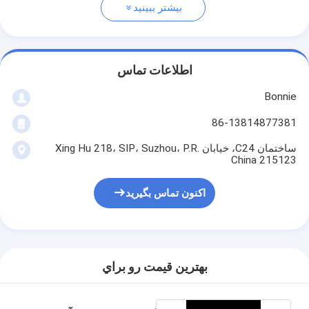
بیشتر ببینید
اطلاعات تماس
Bonnie
86-13814877381
ساختمان C24، خیابان Xing Hu 218، SIP، Suzhou، P.R.
China 215123
اکنون تماس بگیرید
بهترين قيمت رو براي