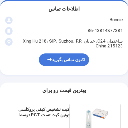
اطلاعات تماس
Bonnie
86-13814877381
ساختمان C24، خیابان Xing Hu 218، SIP، Suzhou، P.R.
China 215123
اکنون تماس بگیرید
بهترين قيمت رو براي
کیت تشخیص کیفی پروکلسی
تونین کیت تست PCT توسط
آنالایزر TRFIA