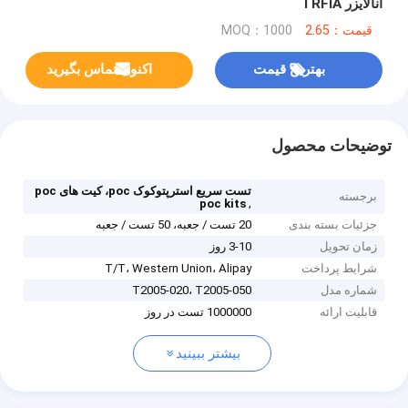
آنالایزر TRFIA
قیمت：2.65
MOQ：1000
بهترین قیمت
اکنون تماس بگیرید
توضیحات محصول
تست سریع استرپتوکوک poc، کیت های poc
برجسته
,
poc kits
جزئیات بسته بندی
20 تست / جعبه، 50 تست / جعبه
زمان تحویل
3-10 روز
شرایط پرداخت
T/T، Western Union، Alipay
شماره مدل
T2005-020، T2005-050
قابلیت ارائه
1000000 تست در روز
بیشتر ببینید