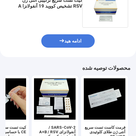
کیت تست سریع ترکیبی آنتی ژن
RSV تشخیص کووید 19 آنفولانزا A
آنفولانزا B با روش طلای کلوئیدی
ادامه هید
محصولات توصیه شده
فرمت کاست تست سریع
SARS-CoV-2 /
کیت تست سریع آ
آنتی ژن طلای کلوئیدی
آنفولانزای A+B / RSV