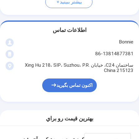
بیشتر ببینید
اطلاعات تماس
Bonnie
86-13814877381
ساختمان C24، خیابان Xing Hu 218، SIP، Suzhou، P.R.
China 215123
اکنون تماس بگیرید
بهترين قيمت رو براي