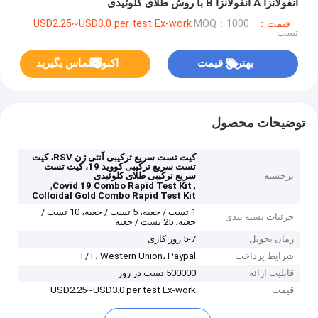
آنفولانزا A آنفولانزا B با روش طلای کلوئیدی
قیمت：USD2.25~USD3.0 per test Ex-work
MOQ：1000
تست
بهترین قیمت
اکنون تماس بگیرید
توضیحات محصول
کیت تست سریع ترکیبی آنتی ژن RSV، کیت
تست سریع ترکیبی کووید 19، کیت تست
برجسته
سریع ترکیبی طلای کلوئیدی
,
,
Covid 19 Combo Rapid Test Kit
Colloidal Gold Combo Rapid Test Kit
1 تست / جعبه، 5 تست / جعبه، 10 تست /
جزئیات بسته بندی
جعبه، 25 تست / جعبه
زمان تحویل
5-7 روز کاری
شرایط پرداخت
T/T، Western Union، Paypal
قابلیت ارائه
500000 تست در روز
قیمت
USD2.25~USD3.0 per test Ex-work