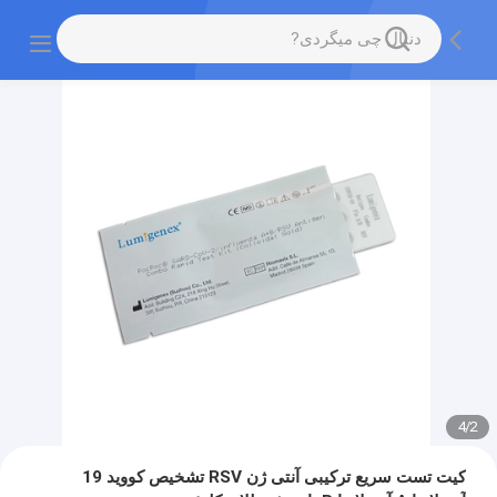
4
/
2
کیت تست سریع ترکیبی آنتی ژن RSV تشخیص کووید 19