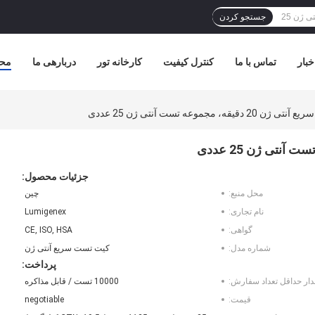
جستجو کردن
خبار
تماس با ما
کنترل کیفیت
کارخانه تور
دربارهی ما
مح
قه، مجموعه تست آنتی ژن 25 عددی
جزئیات محصول:
محل منبع:
چین
نام تجاری:
Lumigenex
گواهی:
CE, ISO, HSA
شماره مدل:
کیت تست سریع آنتی ژن
پرداخت:
دار حداقل تعداد سفارش:
10000 تست / قابل مذاکره
قیمت:
negotiable