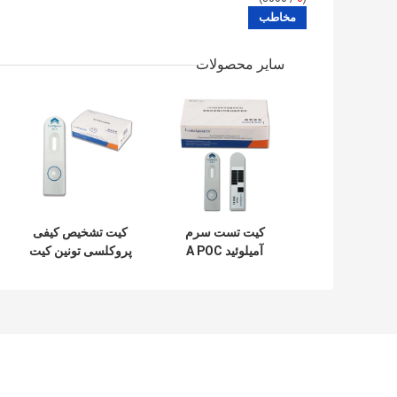
سایر محصولات
کیت تست سرم
کیت تشخیص کیفی
آمیلوئید A POC
پروکلسی تونین کیت
Immunoassay
تست PCT توسط
مورد تایید CFDA
آنالایزر TRFIA