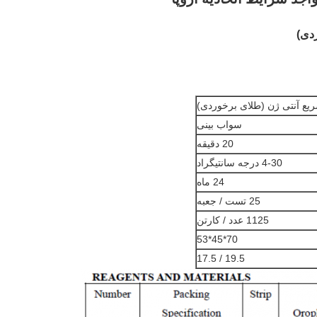
ع آنتی ژن (طلای برخوردی)
سواب بینی
20 دقیقه
4-30 درجه سانتیگراد
24 ماه
25 تست / جعبه
1125 عدد / کارتن
70*45*53
19.5 / 17.5