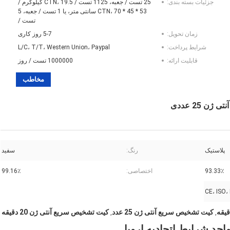
جزئیات بسته بندی:
25 تست / جعبه، 1125 تست / CTN، 19.5 کیلوگرم /
CTN، 70 * 45 * 53 سانتی متر، یا 1 تست / جعبه، 5
تست /
زمان تحویل:
5-7 روز کاری
شرایط پرداخت:
L/C، T/T، Western Union، Paypal
قابلیت ارائه:
1000000 تست / روز
مخاطب
پلاستیک
رنگ:
سفید
93.33٪
اختصاصی:
99.16٪
CE، ISO،
کیت تشخیص سریع آنتی ژن 25 عدد
کیت تشخیص سریع آنتی ژن 20 دقیقه
,
,
جد شرایط اتحادیه اروپا