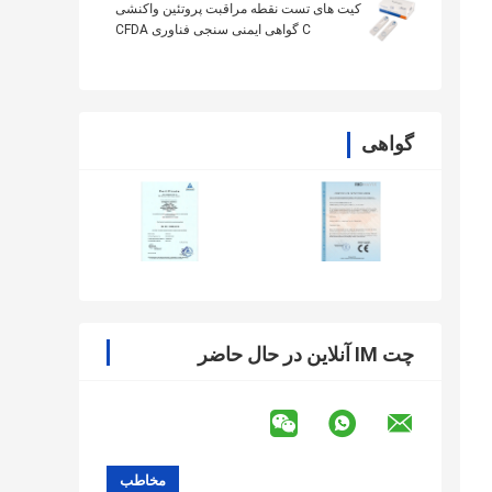
کیت های تست نقطه مراقبت پروتئین واکنشی
C گواهی ایمنی سنجی فناوری CFDA
گواهی
چت IM آنلاین در حال حاضر