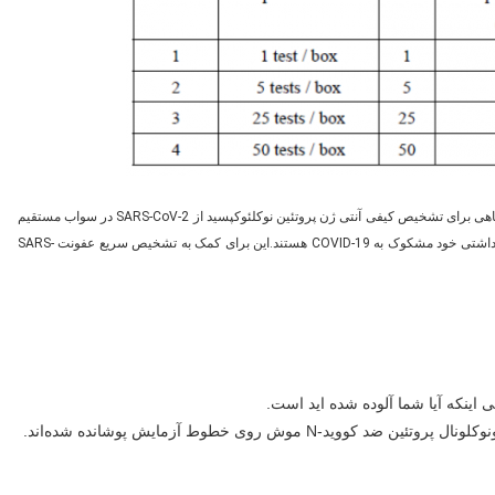
تست آنتی ژن سریع COVID-19 یک روش ایمونوکروماتوگرافی آزمایشگاهی برای تشخیص کیفی آنتی ژن پروتئین نوکلئوکپسید از SARS-CoV-2 در سواب مستقیم
نازوفارنکس (NP) از افرادی است که توسط ارائه دهنده مراقبت های بهداشتی خود مشکوک به COVID-19 هستند.این برای کمک به تشخیص سریع عفونت SARS-
اینکه آیا شما آلوده شده اید است.
 موش روی خطوط آزمایش پوشانده شده‌اند.