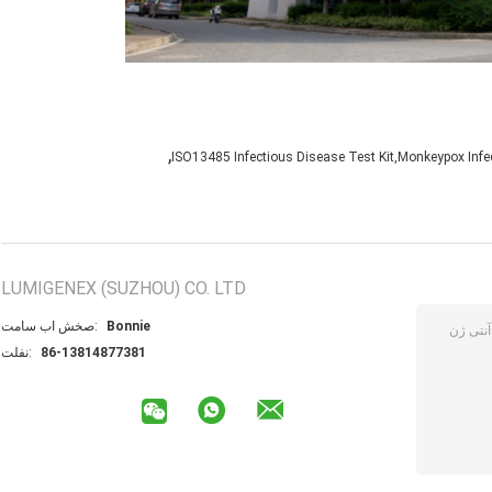
,
ISO13485 Infectious Disease Test Kit,Monkeypox Infect
LUMIGENEX (SUZHOU) CO. LTD
Bonnie
تماس با شخص:
86-13814877381
تلفن: