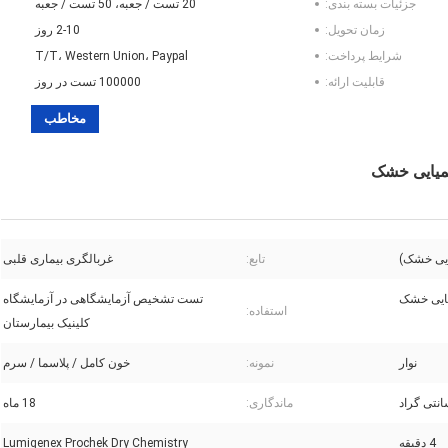
جزئیات بسته بندی:
20 تست / جعبه، 50 تست / جعبه
زمان تحویل:
2-10 روز
شرایط پرداخت:
T/T، Western Union، Paypal
قابلیت ارائه:
100000 تست در روز
مخاطب
میایی خشک
یی خشک)
تابع:
غربالگری بیماری قلبی
ایی خشک
تست تشخیص آزمایشگاهی در آزمایشگاه
استفاده:
کلینیک بیمارستان
نوار
نمونه:
خون کامل / پلاسما / سرم
ماندگاری:
18 ماه
4 دقیقه
Lumigenex Prochek Dry Chemistry