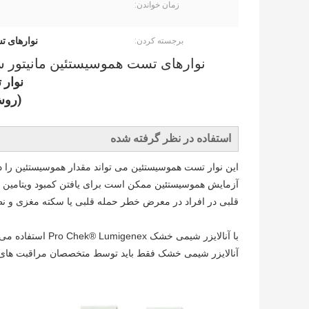
زمان خواندن:
نوارهای ت
برجسته کردن:
نوارهای تست هموسیستئین مانیتور
نوار
(روش
استفاده در نظر گرفته شده
این نوار تست هموسیستئین می تواند مقدار هموسیستئین را در
قلبی در افراد در معرض خطر حمله قلبی یا سکته مغزی و نظا
با آنالایزر شیمی خشک Pro Chek® Lumigenex استفاده می شود که پاسخ های تشخیصی را در 2 دقیقه ارائه می دهد.
آنالایزر شیمی خشک فقط باید توسط متخصصان مراقبت های ب