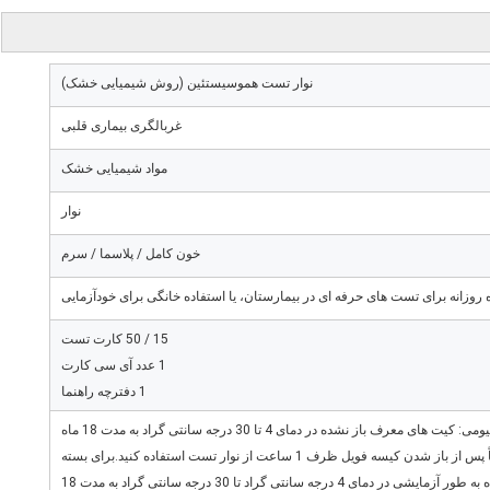
نوار تست هموسیستئین (روش شیمیایی خشک)
غربالگری بیماری قلبی
مواد شیمیایی خشک
نوار
خون کامل / پلاسما / سرم
 روزانه برای تست های حرفه ای در بیمارستان، یا استفاده خانگی برای خودآزمایی
15 / 50 کارت تست
1 عدد آی سی کارت
1 دفترچه راهنما
برای بسته بندی کیسه فویل آلومینیومی: کیت های معرف باز نشده در دمای 4 تا 30 درجه سانتی گراد به مدت 18 ماه
آزمایشی پایدار هستند.لطفاً پس از باز شدن کیسه فویل ظرف 1 ساعت از نوار تست استفاده کنید.برای بسته
سیلندر: کیت های معرف باز نشده به طور آزمایشی در دمای 4 درجه سانتی گراد تا 30 درجه سانتی گراد به مدت 18