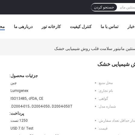
جستجو کردن
خبار
تماس با ما
کنترل کیفیت
کارخانه تور
دربارهی ما
مح
تئین مانیتور سلامت قلب روش شیمیایی خشک
وش شیمیایی خشک
جزئیات محصول:
محل منبع:
چین
نام تجاری:
Lumigenex
گواهی:
ISO13485, cFDA, CE
شماره مدل:
D2004-015، D2004-050، D2004-050T.
پرداخت:
دار حداقل تعداد سفارش:
1250 تست
قیمت:
USD 7.0/ Test