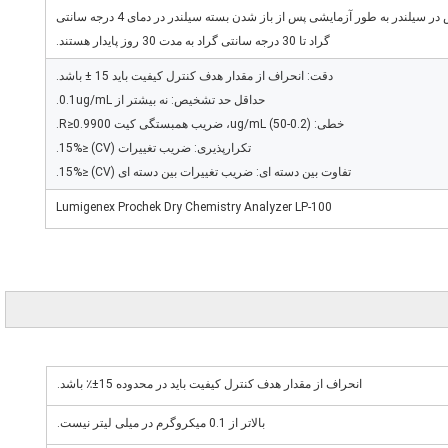
ماه پایدار هستند. نوارهای آزمایش در سیلندر به طور آزمایشی پس از باز شدن بسته سیلندر در دمای 4 درجه سانتی
گراد تا 30 درجه سانتی گراد به مدت 30 روز پایدار هستند.
دقت: انحراف از مقدار هدف کنترل کیفیت باید 15 ± باشد.
حداقل حد تشخیص: نه بیشتر از 0.1ug/mL.
خطی: (0.2-50) ug/mL، ضریب همبستگی کیت R≥0.9900.
تکرارپذیری: ضریب تغییرات (CV) ≤15%.
تفاوت بین دسته ای: ضریب تغییرات بین دسته ای (CV) ≤15%.
Lumigenex Prochek Dry Chemistry Analyzer LP-100
انحراف از مقدار هدف کنترل کیفیت باید در محدوده 15±٪ باشد.
بالاتر از 0.1 میکروگرم در میلی لیتر نیست.